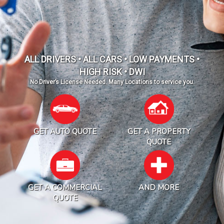
ALL DRIVERS • ALL CARS • LOW PAYMENTS •
HIGH RISK • DWI
No Driver’s License Needed. Many Locations to service you.
GET AUTO QUOTE
GET A PROPERTY
QUOTE
GET A COMMERCIAL
AND MORE
QUOTE