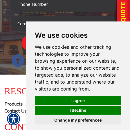
We use cookies
SUBMIT
We use cookies and other tracking
technologies to improve your
browsing experience on our website,
to show you personalized content and
targeted ads, to analyze our website
traffic, and to understand where our
RESOURCES
visitors are coming from.
I agree
Products
About Us
Refer A Friend
Blog
I decline
Contact Us
Change my preferences
CONTACT US